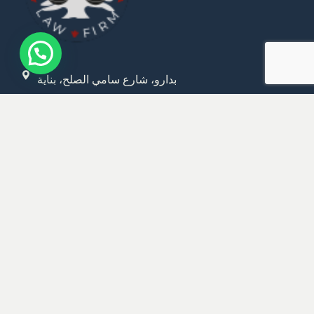
بدارو، شارع سامي الصلح، بناية
فقيه، الطابق السابع، بيروت
M : +961 3 359 646
E :
Mattarlaw@Mattarlaw.com
المكاتب العالمية
بيروت