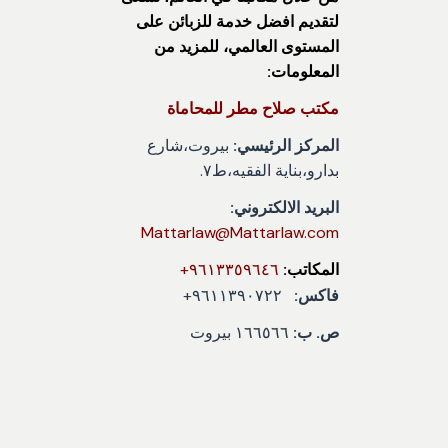
لتقديم افضل خدمة للزبائن على
المستوى العالمي، للمزيد من
المعلومات:
مكتب صلاح مطر للمحاماة
المركز الرئيسي:
بيروت،شارع
بدارو،بناية الفقيه،ط٧.
البريد الالكتروني:
Mattarlaw@Mattarlaw.com
المكاتب:
٩٦١٣٣٥٩٦٤٦+
فاكس:
٩٦١١٣٩٠٧٢٢+
ص. ب:
١٦٦٥٦٦ بيروت