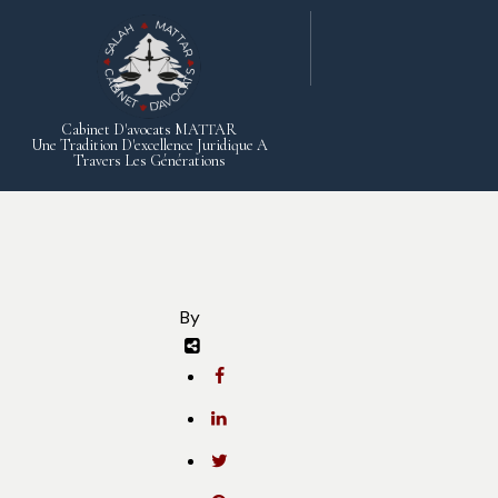
Cabinet D'avocats MATTAR
Une Tradition D'excellence Juridique A
Travers Les Générations
By