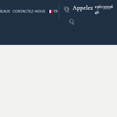
+96133596
Appelez
REAUX
CONTACTEZ-NOUS
FR
46
outh
Pratique D’avocats Libanais
EN
Au Liban
rs
AR
Infos Liban
e
Liban Juridique
res
ï