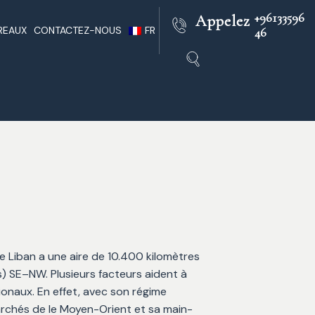
+96133596
Appelez
REAUX
CONTACTEZ-NOUS
FR
46
outh
Pratique D’avocats Libanais
EN
Au Liban
rs
AR
Infos Liban
e
Liban Juridique
res
ï
le Liban a une aire de 10.400 kilomètres
s) SE–NW. Plusieurs facteurs aident à
onaux. En effet, avec son régime
marchés de le Moyen-Orient et sa main-