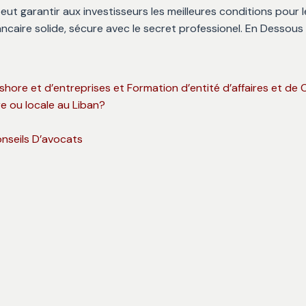
De Propriété Intellectuelle
eut garantir aux investisseurs les meilleures conditions pour
Au Liban
ncaire solide, sécure avec le secret professionel. En Dessous
Droit De La Famille Au Liban
Mariage Au 
Et Plus
Divorce Au 
shore et d’entreprises et Formation d’entité d’affaires et de
Héritage & 
e ou locale au Liban?
Liban
Adoption Au
onseils D’avocats