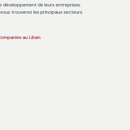
 le développement de leurs entreprises.
 vous trouverez les principaux secteurs
Liban
Liban
 Companies au Liban.
Succession Au
 Liban