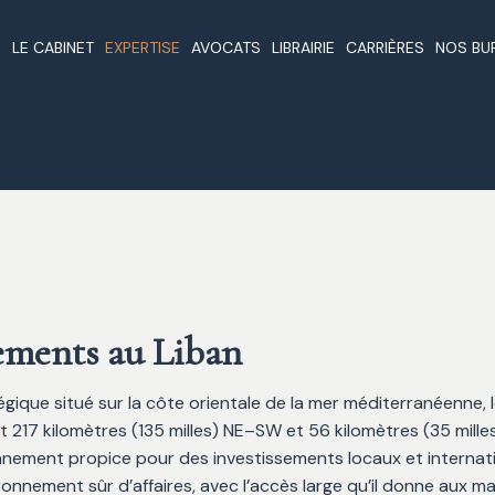
LE CABINET
EXPERTISE
AVOCATS
LIBRAIRIE
CARRIÈRES
NOS BU
Qui Sommes Nous
Formation De Sociétés Au
Avocats De Beyrouth
Articles
Beyr
Liban
Nos Principes
Investissements Étrange
Paris
Pourquoi Enregistrer Une
Au Liban
Affaires
Rom
Société Au Liban
Traité De Non Double
Nominations Et Prix
Lond
Sociétés Offshore Au Liban
Imposition Au Liban
Duba
Immobilier Au Liban
Lois
Affaires Et Investissements
La Constitution Du Liban
sements au Liban
Au Liban
Publications
Pétrole Et Gaz Au Liban
égique situé sur la côte orientale de la mer méditerranéenne, 
Formes Juridiques
nt 217 kilomètres (135 milles) NE–SW et 56 kilomètres (35 mille
Des Services De Fiducie
Liens Juridiques
onnement propice pour des investissements locaux et internati
Marques Déposées Et Droit
ironnement sûr d’affaires, avec l’accès large qu’il donne aux 