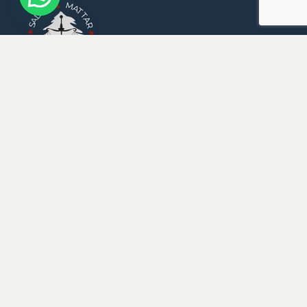
Badaro, Rue Sami El Solh,
Imm. Fakih, 7ème étage,
Beyrouth
M : +961 3 359 646
E :
Mattarlaw@Mattarlaw.com
Bureaux Dans Le 
Monde
Beyrouth
Dubai
London