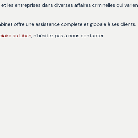
De Propriété Intellectuelle
t les entreprises dans diverses affaires criminelles qui varien
Au Liban
Droit De La Famille Au Liban
Mariage Au 
binet offre une assistance complète et globale à ses clients.
Et Plus
Divorce Au 
ciaire au Liban
, n’hésitez pas à nous contacter.
Héritage & 
Liban
Adoption Au