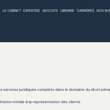
LE CABINET
EXPERTISE
AVOCATS
LIBRAIRIE
CARRIÈRES
NOS BU
Qui Sommes Nous
Formation De Sociétés Au
Avocats De Beyrouth
Articles
Beyr
Liban
Nos Principes
Investissements Étrange
Paris
Pourquoi Enregistrer Une
Au Liban
Affaires
Rom
Société Au Liban
Traité De Non Double
Nominations Et Prix
Lond
Sociétés Offshore Au Liban
Imposition Au Liban
Duba
Immobilier Au Liban
Lois
Affaires Et Investissements
La Constitution Du Liban
Au Liban
Publications
Pétrole Et Gaz Au Liban
s services juridiques complets dans le domaine du droit pénal
Formes Juridiques
Des Services De Fiducie
Liens Juridiques
ation initiale à la représentation des clients.
Marques Déposées Et Droit