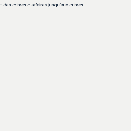
t des crimes d’affaires jusqu’aux crimes
Liban
Liban
Succession Au
 Liban