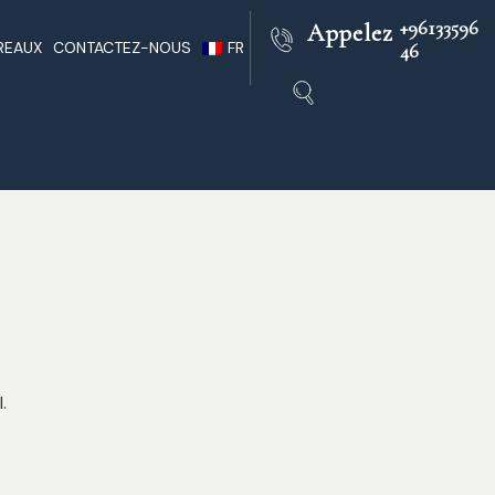
+96133596
Appelez
REAUX
CONTACTEZ-NOUS
FR
46
outh
Pratique D’avocats Libanais
EN
Au Liban
rs
AR
Infos Liban
e
Liban Juridique
res
ï
.