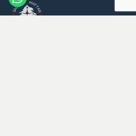
Badaro, Rue Sami El Solh,
Imm. Fakih, 7ème étage,
Beyrouth
M : +961 3 359 646
E :
Mattarlaw@Mattarlaw.com
Bureaux Dans Le 
Monde
Beyrouth
Dubai
London