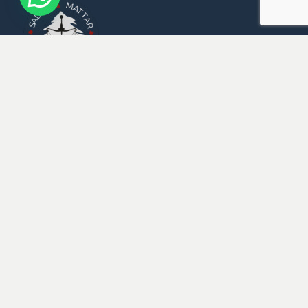
Badaro, Rue Sami El Solh,
Imm. Fakih, 7ème étage,
Beyrouth
M : +961 3 359 646
E :
Mattarlaw@Mattarlaw.com
Bureaux Dans Le 
Monde
Beyrouth
Dubai
London